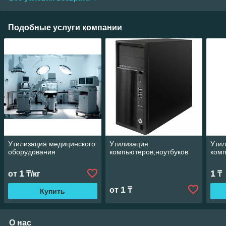
Подобные услуги компании
Утилизация медицинского
Утилизация
Ути
оборудования
компьютеров,ноутбуков
комп
1
1
от
₸/кг
₸
1
от
₸
Купить
О нас