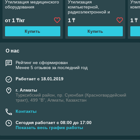
Утилизация медицинского
Утилизация
Ути
оборудования
компьютерной,
комп
радиоэлектронной и
оргтехники
1
1
1
от
₸/кг
₸
₸
Купить
Купить
О нас
Рейтинг не сформирован
Менее 5 отзывов за последний год
Работает с 18.01.2019
г. Алматы
Турксибский район, пр. Суюнбая (Красногвардейский
тракт), 499 "В", Алматы, Казахстан
Контакты
Сегодня работает с 08:00 до 17:00
Показать весь график работы