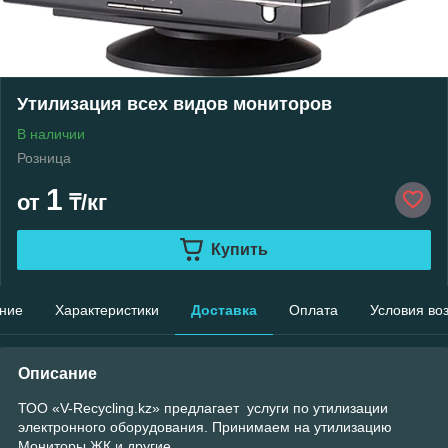
Утилизация всех видов мониторов
В наличии
Розница
1
от
₸/кг
Купить
ние
Характеристики
Доставка
Оплата
Условия во
Описание
ТОО «V-Recycling.kz» предлагает услуги по утилизации
электронного оборудования. Принимаем на утилизацию
Мониторы ЖК и другие